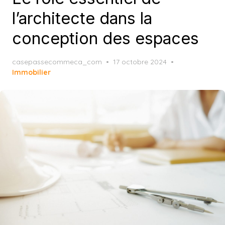
l’architecte dans la
conception des espaces
Posted
casepassecommeca_com
17 octobre 2024
on
Immobilier