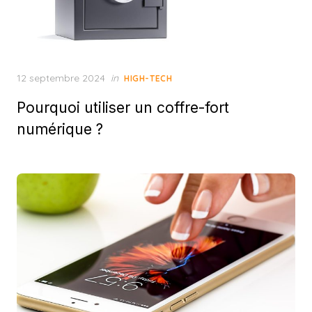
Posted
12 septembre 2024
in
HIGH-TECH
on
Pourquoi utiliser un coffre-fort
numérique ?