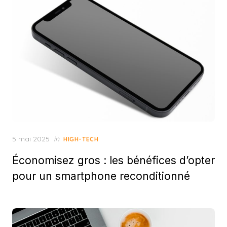
Posted
5 mai 2025
in
HIGH-TECH
on
Économisez gros : les bénéfices d’opter
pour un smartphone reconditionné