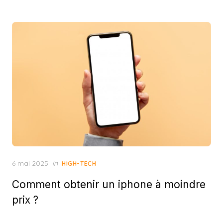
Posted
6 mai 2025
in
HIGH-TECH
on
Comment obtenir un iphone à moindre
prix ?