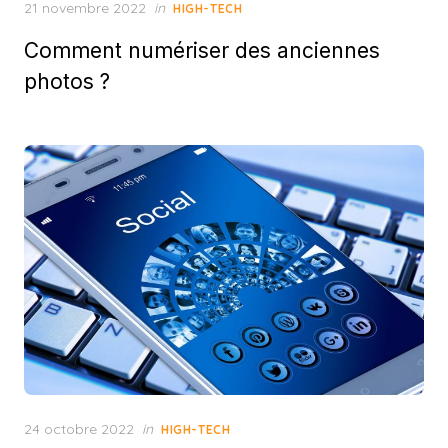
Posted
21 novembre 2022
in
HIGH-TECH
on
Comment numériser des anciennes
photos ?
Posted
24 octobre 2022
in
HIGH-TECH