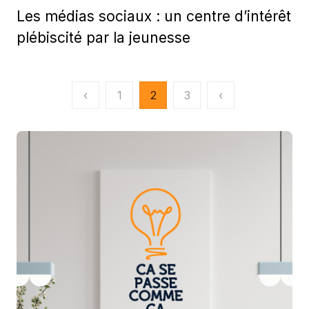
on
Les médias sociaux : un centre d’intérêt
plébiscité par la jeunesse
Pagination
‹
1
2
3
‹
des
publications