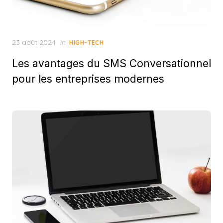
Posted
23 août 2024
in
HIGH-TECH
on
Les avantages du SMS Conversationnel
pour les entreprises modernes