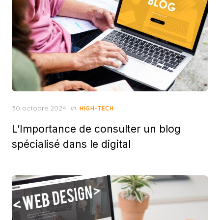
Posted
30 octobre 2024
in
HIGH-TECH
on
L’Importance de consulter un blog
spécialisé dans le digital