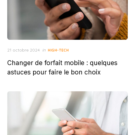
Posted
21 octobre 2024
in
HIGH-TECH
on
Changer de forfait mobile : quelques
astuces pour faire le bon choix