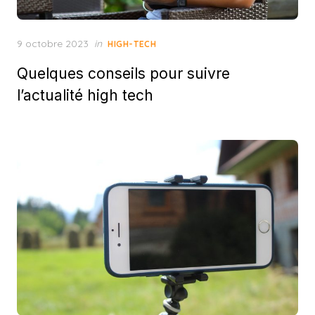
Posted
9 octobre 2023
in
HIGH-TECH
on
Quelques conseils pour suivre
l’actualité high tech