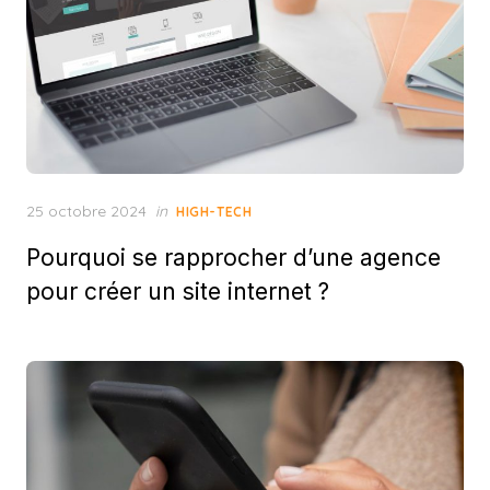
Posted
25 octobre 2024
in
HIGH-TECH
on
Pourquoi se rapprocher d’une agence
pour créer un site internet ?