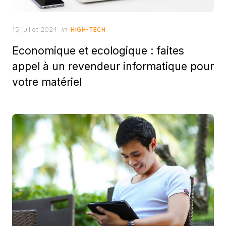
Posted
15 juillet 2024
in
HIGH-TECH
on
Economique et ecologique : faites
appel à un revendeur informatique pour
votre matériel