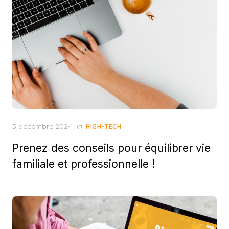
Posted
5 décembre 2024
in
HIGH-TECH
on
Prenez des conseils pour équilibrer vie
familiale et professionnelle !