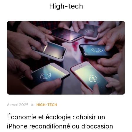
High-tech
Posted
6 mai 2025
in
HIGH-TECH
on
Économie et écologie : choisir un
iPhone reconditionné ou d’occasion