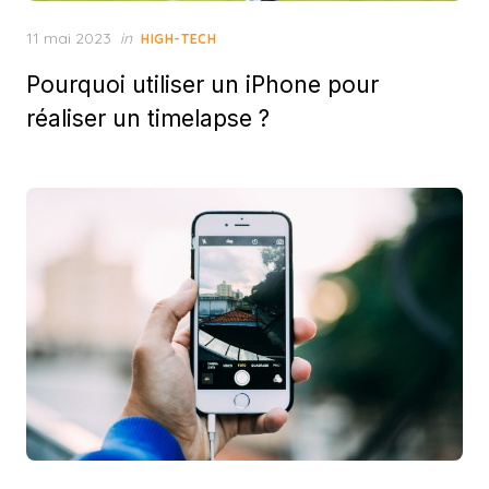
Posted
11 mai 2023
in
HIGH-TECH
on
Pourquoi utiliser un iPhone pour
réaliser un timelapse ?