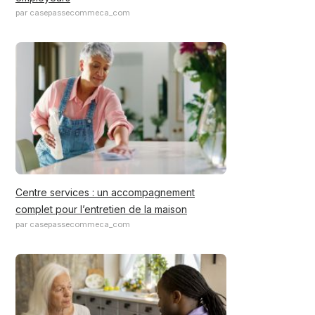
par casepassecommeca_com
Centre services : un accompagnement
complet pour l’entretien de la maison
par casepassecommeca_com