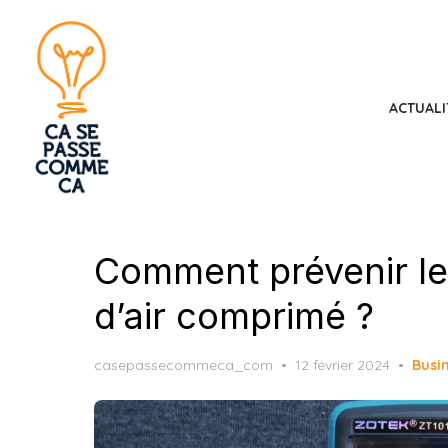
Skip
to
the
content
ACTUALI
Comment prévenir le
d’air comprimé ?
Posted
casepassecommeca_com
12 février 2024
Busi
on