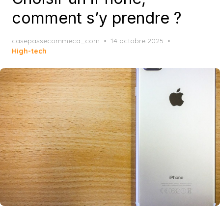
comment s’y prendre ?
Posted
casepassecommeca_com
14 octobre 2025
on
High-tech