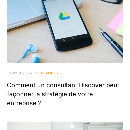
Posted
14 août 2025
in
BUSINESS
on
Comment un consultant Discover peut
façonner la stratégie de votre
entreprise ?