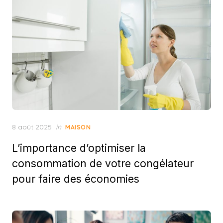
Posted
8 août 2025
in
MAISON
on
L’importance d’optimiser la
consommation de votre congélateur
pour faire des économies