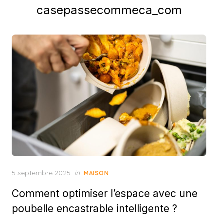
casepassecommeca_com
Posted
5 septembre 2025
in
MAISON
on
Comment optimiser l’espace avec une
poubelle encastrable intelligente ?