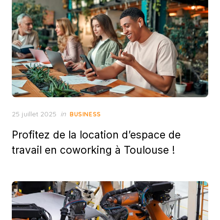
Posted
25 juillet 2025
in
BUSINESS
on
Profitez de la location d’espace de
travail en coworking à Toulouse !