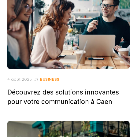
Posted
4 août 2025
in
BUSINESS
on
Découvrez des solutions innovantes
pour votre communication à Caen