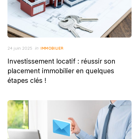
Posted
24 juin 2025
in
IMMOBILIER
on
Investissement locatif : réussir son
placement immobilier en quelques
étapes clés !