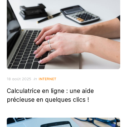
Posted
18 août 2025
in
INTERNET
on
Calculatrice en ligne : une aide
précieuse en quelques clics !