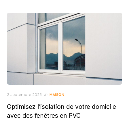
Posted
2 septembre 2025
in
MAISON
on
Optimisez l’isolation de votre domicile
avec des fenêtres en PVC