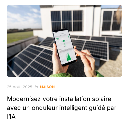
Posted
25 août 2025
in
MAISON
on
Modernisez votre installation solaire
avec un onduleur intelligent guidé par
l’IA