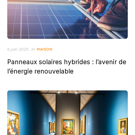
Posted
6 juin 2025
in
MAISON
on
Panneaux solaires hybrides : l’avenir de
l’énergie renouvelable