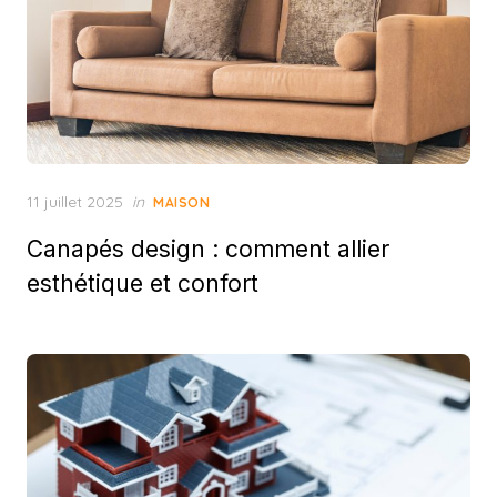
Posted
11 juillet 2025
in
MAISON
on
Canapés design : comment allier
esthétique et confort