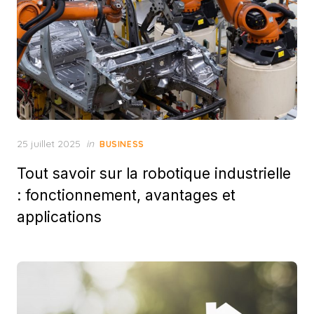
Posted
25 juillet 2025
in
BUSINESS
on
Tout savoir sur la robotique industrielle
: fonctionnement, avantages et
applications