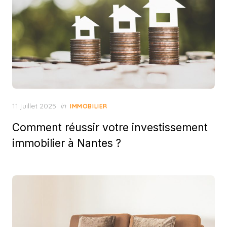
Posted
11 juillet 2025
in
IMMOBILIER
on
Comment réussir votre investissement
immobilier à Nantes ?