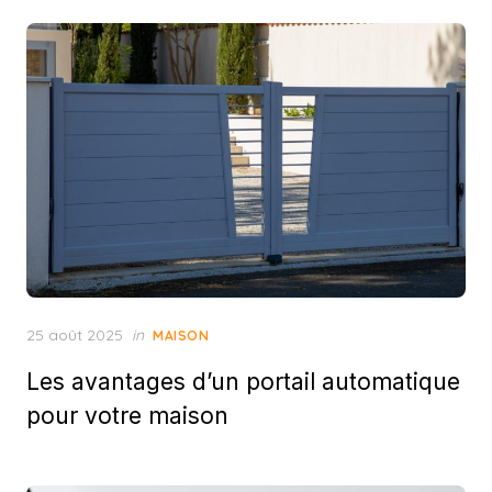
Posted
25 août 2025
in
MAISON
on
Les avantages d’un portail automatique
pour votre maison