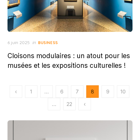
Posted
6 juin 2025
in
BUSINESS
on
Cloisons modulaires : un atout pour les
musées et les expositions culturelles !
Pagination
‹
1
…
6
7
8
9
10
des
…
22
‹
publications