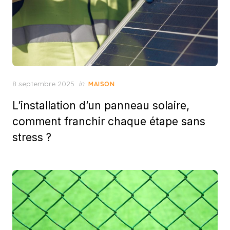
Posted
8 septembre 2025
in
MAISON
on
L’installation d’un panneau solaire,
comment franchir chaque étape sans
stress ?