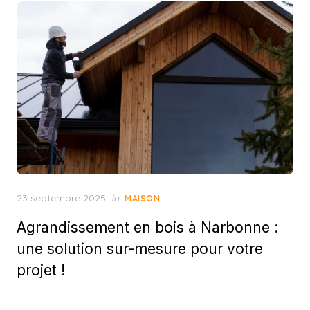
Posted
23 septembre 2025
in
MAISON
on
Agrandissement en bois à Narbonne :
une solution sur-mesure pour votre
projet !