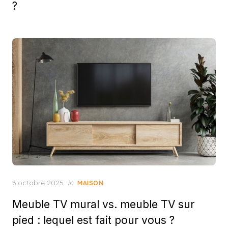
?
Posted
6 octobre 2025
in
MAISON
on
Meuble TV mural vs. meuble TV sur
pied : lequel est fait pour vous ?