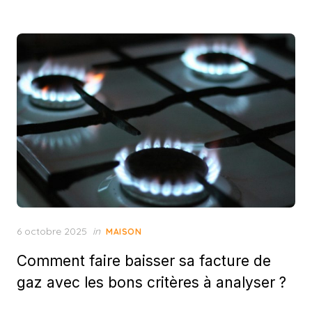
Posted
6 octobre 2025
in
MAISON
on
Comment faire baisser sa facture de
gaz avec les bons critères à analyser ?