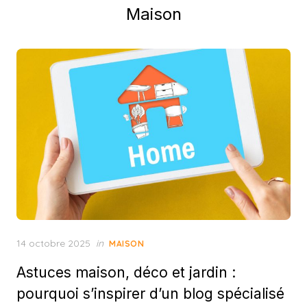
Maison
Posted
14 octobre 2025
in
MAISON
on
Astuces maison, déco et jardin :
pourquoi s’inspirer d’un blog spécialisé