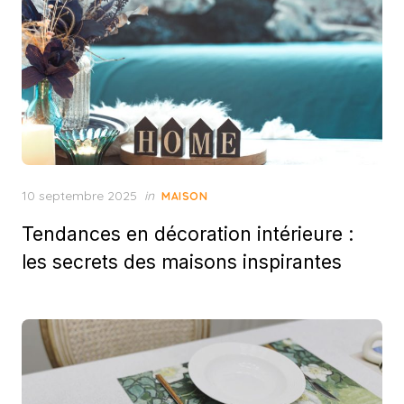
Posted
10 septembre 2025
in
MAISON
on
Tendances en décoration intérieure :
les secrets des maisons inspirantes