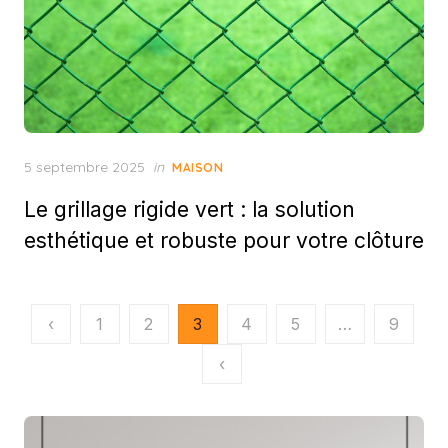
Posted
5 septembre 2025
in
MAISON
on
Le grillage rigide vert : la solution
esthétique et robuste pour votre clôture
Pagination
‹
1
2
3
4
5
…
9
des
‹
publications