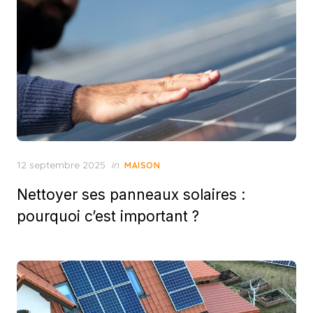
Posted
12 septembre 2025
in
MAISON
on
Nettoyer ses panneaux solaires :
pourquoi c’est important ?