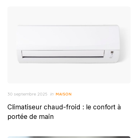
Posted
30 septembre 2025
in
MAISON
on
Climatiseur chaud-froid : le confort à
portée de main