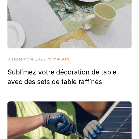
Posted
8 septembre 2025
in
MAISON
on
Sublimez votre décoration de table
avec des sets de table raffinés