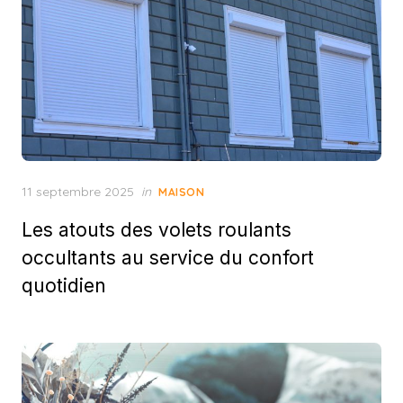
Posted
11 septembre 2025
in
MAISON
on
Les atouts des volets roulants
occultants au service du confort
quotidien