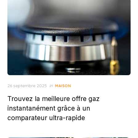
Posted
26 septembre 2025
in
MAISON
on
Trouvez la meilleure offre gaz
instantanément grâce à un
comparateur ultra-rapide