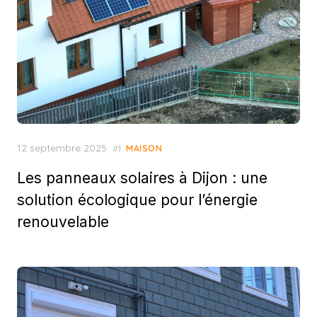
Posted
12 septembre 2025
in
MAISON
on
Les panneaux solaires à Dijon : une
solution écologique pour l’énergie
renouvelable