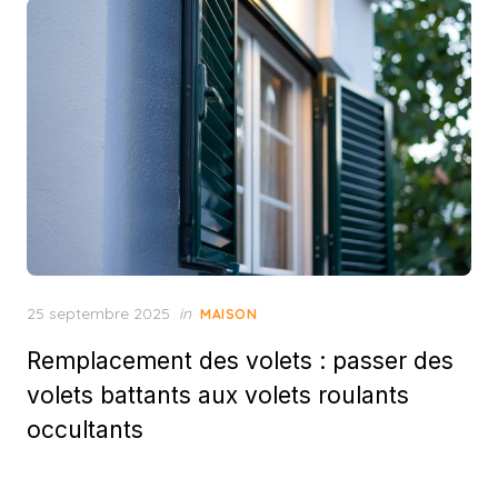
Posted
25 septembre 2025
in
MAISON
on
Remplacement des volets : passer des
volets battants aux volets roulants
occultants