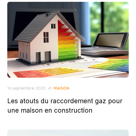
Posted
16 septembre 2025
in
MAISON
on
Les atouts du raccordement gaz pour
une maison en construction