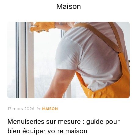
Maison
Posted
17 mars 2026
in
MAISON
on
Menuiseries sur mesure : guide pour
bien équiper votre maison