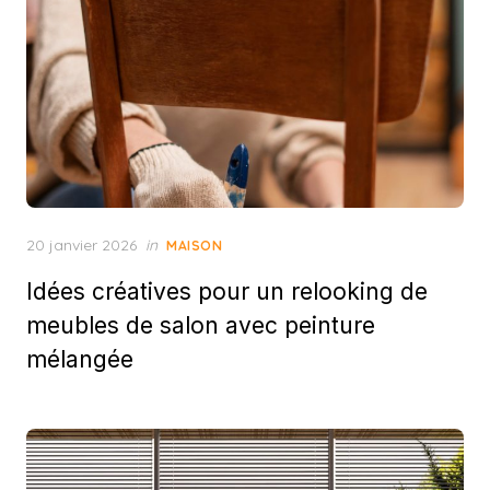
Posted
20 janvier 2026
in
MAISON
on
Idées créatives pour un relooking de
meubles de salon avec peinture
mélangée