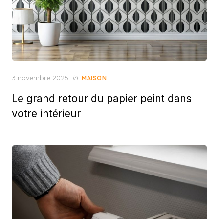
Posted
3 novembre 2025
in
MAISON
on
Le grand retour du papier peint dans
votre intérieur