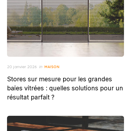
Posted
20 janvier 2026
in
MAISON
on
Stores sur mesure pour les grandes
baies vitrées : quelles solutions pour un
résultat parfait ?