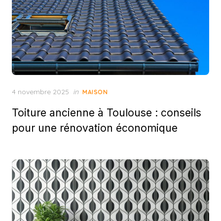
Posted
4 novembre 2025
in
MAISON
on
Toiture ancienne à Toulouse : conseils
pour une rénovation économique