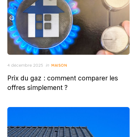
Posted
4 décembre 2025
in
MAISON
on
Prix du gaz : comment comparer les
offres simplement ?