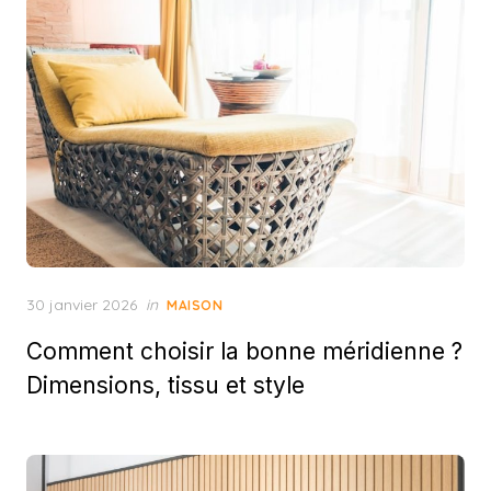
Posted
30 janvier 2026
in
MAISON
on
Comment choisir la bonne méridienne ?
Dimensions, tissu et style