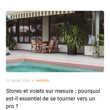
Posted
20 février 2026
in
MAISON
on
Stores et volets sur mesure : pourquoi
est-il essentiel de se tourner vers un
pro ?