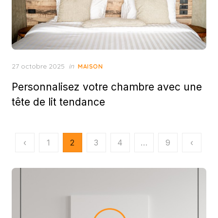
Posted
27 octobre 2025
in
MAISON
on
Personnalisez votre chambre avec une
tête de lit tendance
Pagination
‹
1
2
3
4
…
9
‹
des
publications