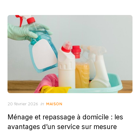
Posted
20 février 2026
in
MAISON
on
Ménage et repassage à domicile : les
avantages d’un service sur mesure