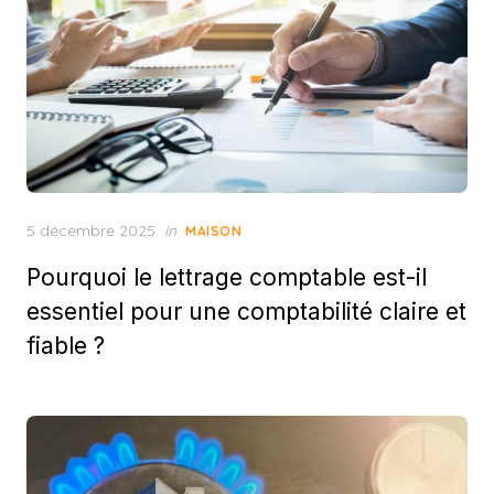
Posted
5 décembre 2025
in
MAISON
on
Pourquoi le lettrage comptable est-il
essentiel pour une comptabilité claire et
fiable ?