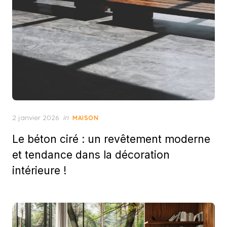
Posted
2 janvier 2026
in
MAISON
on
Le béton ciré : un revêtement moderne
et tendance dans la décoration
intérieure !