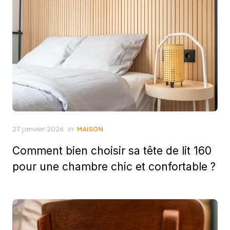
Posted
27 janvier 2026
in
MAISON
on
Comment bien choisir sa tête de lit 160
pour une chambre chic et confortable ?