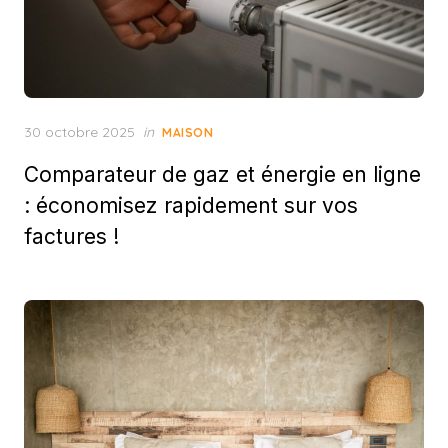
Posted
30 octobre 2025
in
MAISON
on
Comparateur de gaz et énergie en ligne
: économisez rapidement sur vos
factures !