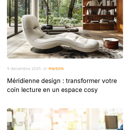
Posted
9 décembre 2025
in
MAISON
on
Méridienne design : transformer votre
coin lecture en un espace cosy