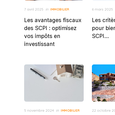
Posted
Posted
7 avril 2025
in
6 mars 2025
IMMOBILIER
on
on
Les avantages fiscaux
Les critè
des SCPI : optimisez
pour bien
vos impôts en
SCPI…
investissant
Posted
Posted
5 novembre 2024
in
22 octobre 2
IMMOBILIER