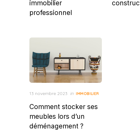
immobilier
construc
professionnel
Posted
13 novembre 2023
in
IMMOBILIER
on
Comment stocker ses
meubles lors d’un
déménagement ?