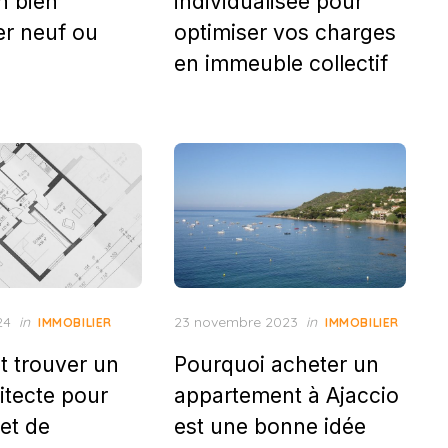
n bien
individualisée pour
er neuf ou
optimiser vos charges
en immeuble collectif
Posted
24
in
23 novembre 2023
in
IMMOBILIER
IMMOBILIER
on
 trouver un
Pourquoi acheter un
itecte pour
appartement à Ajaccio
et de
est une bonne idée