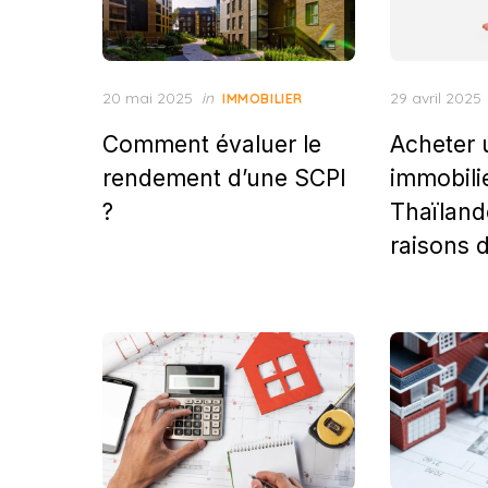
Posted
Posted
20 mai 2025
in
29 avril 2025
IMMOBILIER
on
on
Comment évaluer le
Acheter 
rendement d’une SCPI
immobili
?
Thaïland
raisons d