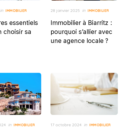
Posted
in
28 janvier 2025
in
IMMOBILIER
IMMOBILIER
on
res essentiels
Immobilier à Biarritz :
 choisir sa
pourquoi s’allier avec
une agence locale ?
Posted
024
in
17 octobre 2024
in
IMMOBILIER
IMMOBILIER