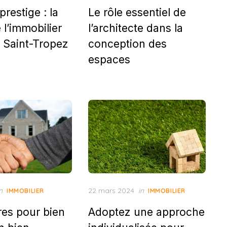
on
prestige : la
Le rôle essentiel de
 l’immobilier
l’architecte dans la
à Saint-Tropez
conception des
espaces
Posted
n
22 mars 2024
in
IMMOBILIER
IMMOBILIER
on
res pour bien
Adoptez une approche