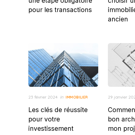
une étape obligatoire
choisir u
pour les transactions
immobili
ancien
Posted
Posted
23 février 2024
in
29 janvier 20
IMMOBILIER
on
on
Les clés de réussite
Comment
pour votre
bon arch
investissement
mon proj