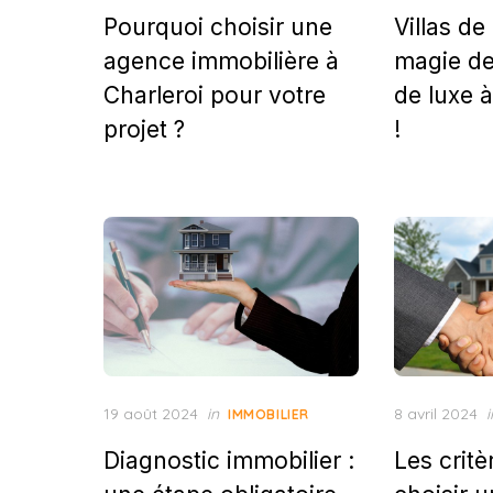
on
on
Pourquoi choisir une
Villas de 
agence immobilière à
magie de
Charleroi pour votre
de luxe 
projet ?
!
Posted
Posted
19 août 2024
in
8 avril 2024
i
IMMOBILIER
on
on
Diagnostic immobilier :
Les critè