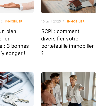
Posted
in
10 avril 2025
in
IMMOBILIER
IMMOBILIER
on
un bien
SCPI : comment
er en
diversifier votre
e : 3 bonnes
portefeuille immobilier
’y songer !
?